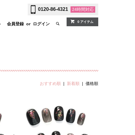
0120-86-4321
24時間
対応
0 アイテム
ト
会員登録
or
ログイン
おすすめ順
|
新着順
| 価格順