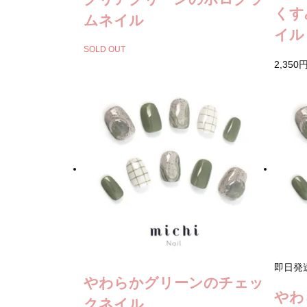
くす
ムネイル
イル
SOLD OUT
2,350
即日発
やわらかグリーンのチェッ
やわ
クネイル