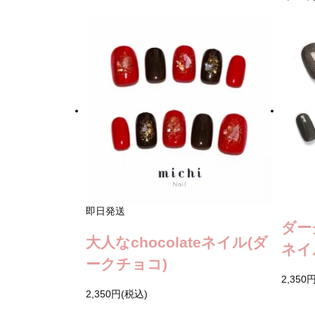
即日発送
ダー
大人なchocolateネイル(ダ
ネイ
ークチョコ)
2,350
2,350円(税込)