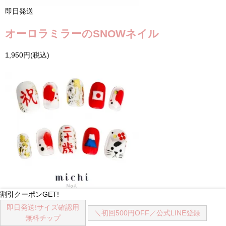
即日発送
オーロラミラーのSNOWネイル
1,950円(税込)
割引クーポンGET!
即日発送
即日発送!
サイズ確認用
＼初回500円OFF／
公式LINE登録
無料チップ