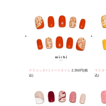
テラコッタ×ツイードネイル
2,350円(税
マスタ
込)
込)