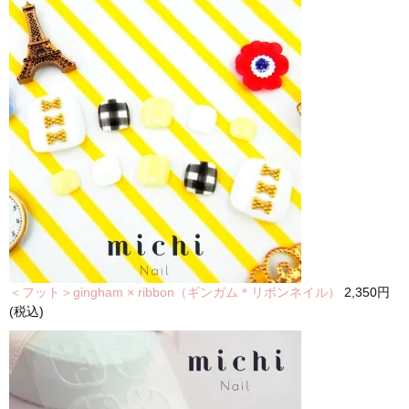
＜フット＞gingham × ribbon（ギンガム＊リボンネイル）
2,350円
(税込)