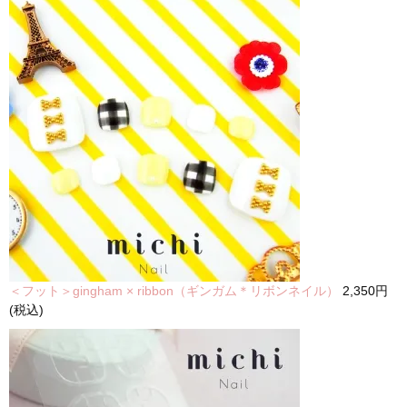
＜フット＞gingham × ribbon（ギンガム＊リボンネイル）
2,350円
(税込)