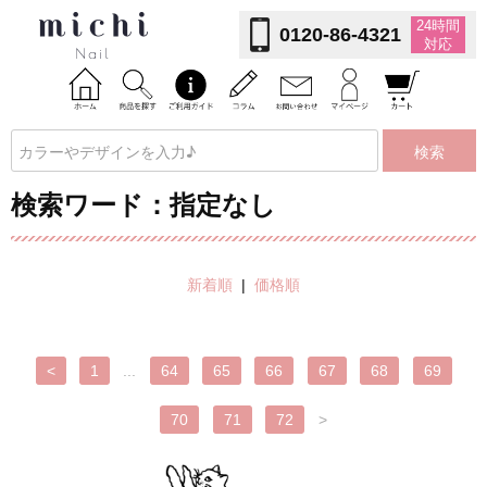
24時間
0120-86-4321
対応
検索
検索ワード：指定なし
新着順
|
価格順
<
1
...
64
65
66
67
68
69
70
71
72
>