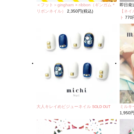
＜フット＞gingham × ribbon（ギンガム＊
即日発
リボンネイル）
2,350円(税込)
【ネイ
ト
770
大人キレイめビジューネイル
ミルキ
SOLD OUT
1,950