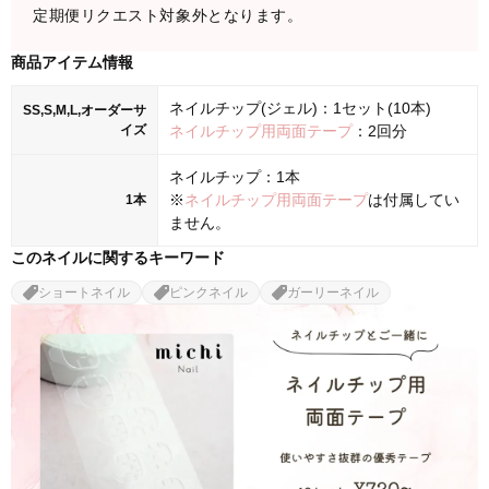
定期便リクエスト対象外となります。
商品アイテム情報
ネイルチップ(ジェル)：1セット(10本)
SS,S,M,L,オーダーサ
イズ
ネイルチップ用両面テープ
：2回分
ネイルチップ：1本
※
ネイルチップ用両面テープ
は付属してい
1本
ません。
このネイルに関するキーワード
ショートネイル
ピンクネイル
ガーリーネイル