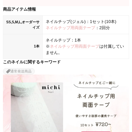
商品アイテム情報
ネイルチップ(ジェル)：1セット(10本)
SS,S,M,L,オーダーサ
イズ
ネイルチップ用両面テープ
：2回分
ネイルチップ：1本
※
ネイルチップ用両面テープ
は付属してい
1本
ません。
このネイルに関するキーワード
通常発送商品