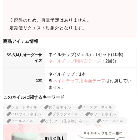
※廃盤のため、再販予定はありません。
定期便リクエスト対象外となります。
商品アイテム情報
ネイルチップ(ジェル)：1セット(10本)
SS,S,M,L,オーダーサ
イズ
ネイルチップ用両面テープ
：2回分
ネイルチップ：1本
※
ネイルチップ用両面テープ
は付属してい
1本
ません。
このネイルに関するキーワード
ショートネイル
女子会ネイル
イースターネイル
ハロウィンネイル
ブラックネイル
ホワイトネイル
クールネイル
どうぶつ（生き物）ネイル
ハートネイル