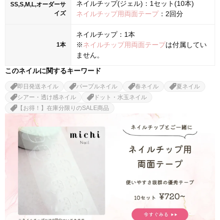
ネイルチップ(ジェル)：1セット(10本)
SS,S,M,L,オーダーサ
イズ
ネイルチップ用両面テープ
：2回分
ネイルチップ：1本
※
ネイルチップ用両面テープ
は付属してい
1本
ません。
このネイルに関するキーワード
即日発送ネイル
パープルネイル
春ネイル
夏ネイル
シアー・透け感ネイル
ドット・水玉ネイル
【お得！】在庫分限りのSALE商品