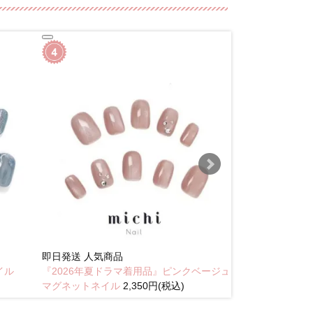
即日発送
人気商品
New
イル
『2026年夏ドラマ着用品』ピンクベージュ
琥珀のラテニュ
マグネットネイル
2,350円(税込)
込)