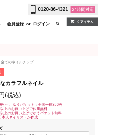
0120-86-4321
24時間
対応
0 アイテム
ト
会員登録
or
ログイン
全てのネイルチップ
送
なカラフルネイル
0円(税込)
0円～ 、ゆうパケット：全国一律350円
0円以上のお買い上げで佐川無料
0円以上のお買い上げでゆうパケット無料
日本人ネイリストが作成
ズ