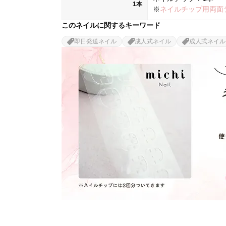
1本
※
ネイルチップ用両面
このネイルに関するキーワード
即日発送ネイル
成人式ネイル
成人式ネイル