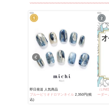
即日発送
人気商品
（LI
ブルーピリオドロマンネイル
2,350円(税
イル
2,350円(税込)
ーダー
込)