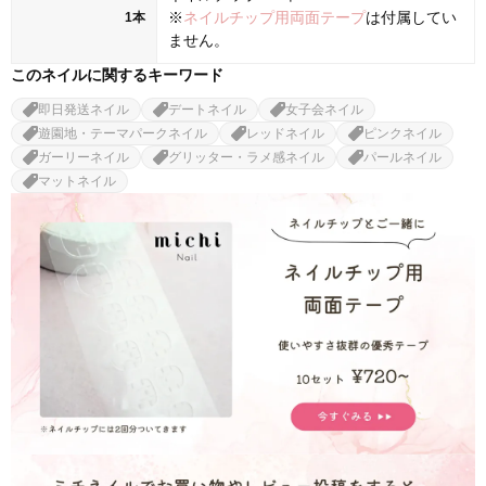
※
ネイルチップ用両面テープ
は付属してい
1本
ません。
このネイルに関するキーワード
即日発送ネイル
デートネイル
女子会ネイル
遊園地・テーマパークネイル
レッドネイル
ピンクネイル
ガーリーネイル
グリッター・ラメ感ネイル
パールネイル
マットネイル