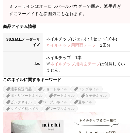
ミラーラインはオーロラパールパウダーで囲み、派手過ぎ
ずにマーメイドな雰囲気にもなれます。
商品アイテム情報
ネイルチップ(ジェル)：1セット(10本)
SS,S,M,L,オーダーサ
イズ
ネイルチップ用両面テープ
：2回分
ネイルチップ：1本
※
ネイルチップ用両面テープ
は付属してい
1本
ません。
このネイルに関するキーワード
通常発送商品
ショートネイル
ロングネイル
海・リゾートネイル
デートネイル
女子会ネイル
ピンクネイル
パープルネイル
夏ネイル
タイダイ柄ネイル
マーブルネイル