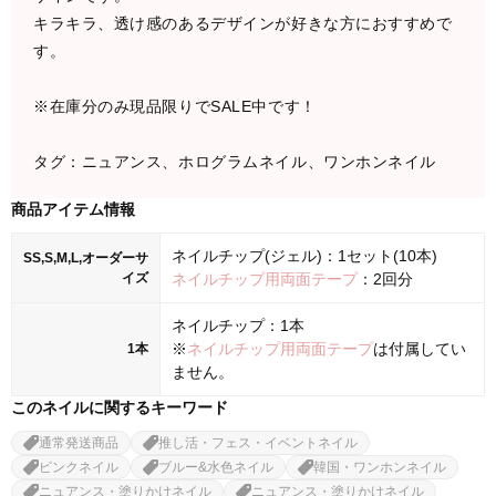
キラキラ、透け感のあるデザインが好きな方におすすめで
す。
※在庫分のみ現品限りでSALE中です！
タグ：ニュアンス、ホログラムネイル、ワンホンネイル
商品アイテム情報
ネイルチップ(ジェル)：1セット(10本)
SS,S,M,L,オーダーサ
イズ
ネイルチップ用両面テープ
：2回分
ネイルチップ：1本
※
ネイルチップ用両面テープ
は付属してい
1本
ません。
このネイルに関するキーワード
通常発送商品
推し活・フェス・イベントネイル
ピンクネイル
ブルー&水色ネイル
韓国・ワンホンネイル
ニュアンス・塗りかけネイル
ニュアンス・塗りかけネイル