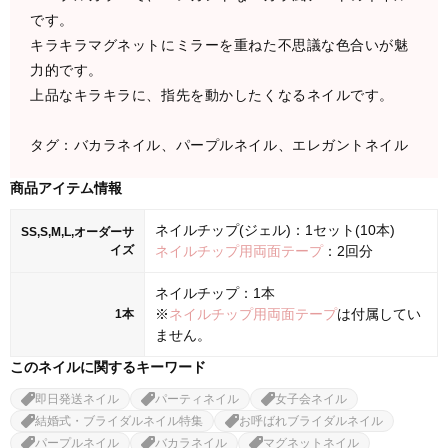
です。
キラキラマグネットにミラーを重ねた不思議な色合いが魅
力的です。
上品なキラキラに、指先を動かしたくなるネイルです。
タグ：バカラネイル、パープルネイル、エレガントネイル
商品アイテム情報
ネイルチップ(ジェル)：1セット(10本)
SS,S,M,L,オーダーサ
イズ
ネイルチップ用両面テープ
：2回分
ネイルチップ：1本
※
ネイルチップ用両面テープ
は付属してい
1本
ません。
このネイルに関するキーワード
即日発送ネイル
パーティネイル
女子会ネイル
結婚式・ブライダルネイル特集
お呼ばれブライダルネイル
パープルネイル
バカラネイル
マグネットネイル