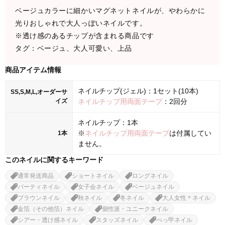
ベージュカラーに細かいマグネットネイルが、やわらかに
光りおしゃれで大人っぽいネイルです。
※透け感のあるチップが含まれる商品です
タグ：ベージュ、大人可愛い、上品
商品アイテム情報
ネイルチップ(ジェル)：1セット(10本)
SS,S,M,L,オーダーサ
イズ
ネイルチップ用両面テープ
：2回分
ネイルチップ：1本
※
ネイルチップ用両面テープ
は付属してい
1本
ません。
このネイルに関するキーワード
通常発送商品
ショートネイル
ロングネイル
パーティネイル
女子会ネイル
ベージュネイル
ブラウンネイル
秋ネイル
冬ネイル
大人女性＊ネイル
金箔（その他箔）ネイル
個性派・ユニークネイル
シアー・透け感ネイル
スタッズネイル
べっ甲ネイル