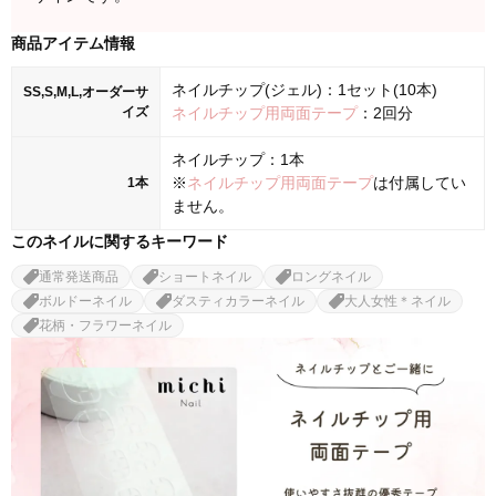
商品アイテム情報
ネイルチップ(ジェル)：1セット(10本)
SS,S,M,L,オーダーサ
イズ
ネイルチップ用両面テープ
：2回分
ネイルチップ：1本
※
ネイルチップ用両面テープ
は付属してい
1本
ません。
このネイルに関するキーワード
通常発送商品
ショートネイル
ロングネイル
ボルドーネイル
ダスティカラーネイル
大人女性＊ネイル
花柄・フラワーネイル