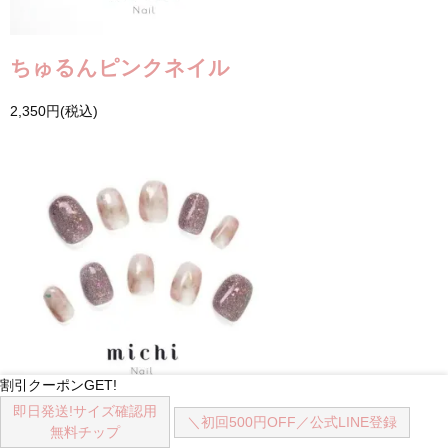
ちゅるんピンクネイル
2,350円(税込)
割引クーポンGET!
即日発送!
サイズ確認用
＼初回500円OFF／
公式LINE登録
くすみニュアンス×フラッシュネイル
無料チップ