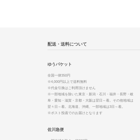
配送・送料について
ゆうパケット
全国一律350円
※4,000円以上で送料無料
※代金引換はご利用頂けません
※一部地域を除いた東京・新潟・石川・福井・長野・岐
阜・愛知・滋賀・京都・大阪は翌日～着。その他地域は
翌々日～着。北海道、沖縄、一部地域は3日～着。
※ポスト投函でのお届けとなります
佐川急便