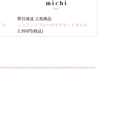
即日発送
人気商品
即日発送
人気商
イル
ニュアンスブルーのマグネットネイル
Brown pink
2,350円(税込)
(税込)