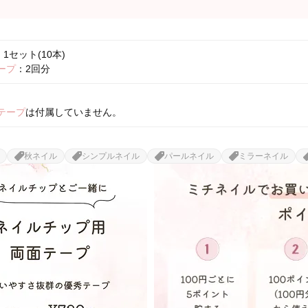
1セット(10本)
ープ
：2回分
テープ
は付属していません。
秋ネイル
シンプルネイル
パールネイル
ミラーネイル