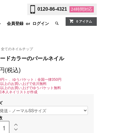
0120-86-4321
24時間
対応
0 アイテム
ト
会員登録
or
ログイン
全てのネイルチップ
ードカラーのパールネイル
0円(税込)
0円～ 、ゆうパケット：全国一律350円
0円以上のお買い上げで佐川無料
0円以上のお買い上げでゆうパケット無料
日本人ネイリストが作成
ズ
数