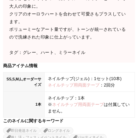
大人の印象に。
クリアのオーロラハートを合わせて可愛さもプラスしてい
ます。
ボリューミーなアート量ですが、トーンが統一されている
ので洗練された印象に仕上がっています。
タグ：グレー、ハート、ミラーネイル
商品アイテム情報
ネイルチップ(ジェル)：1セット(10本)
SS,S,M,L,オーダーサ
イズ
ネイルチップ用両面テープ
：2回分
ネイルチップ：1本
※
ネイルチップ用両面テープ
は付属してい
1本
ません。
このネイルに関するキーワード
即日発送ネイル
ロングネイル
推し活・フェス・イベントネイル
パーティネイル