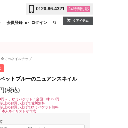
0120-86-4321
24時間
対応
0 アイテム
ト
会員登録
or
ログイン
全てのネイルチップ
送
ベットブルーのニュアンスネイル
0円(税込)
0円～ 、ゆうパケット：全国一律350円
0円以上のお買い上げで佐川無料
0円以上のお買い上げでゆうパケット無料
日本人ネイリストが作成
ズ