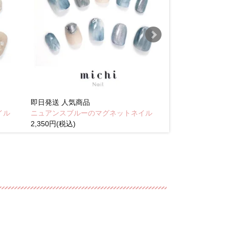
即日発送
人気商品
即日発送
人気商
イル
ニュアンスブルーのマグネットネイル
Brown pink
2,350円(税込)
(税込)