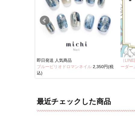
即日発送
人気商品
（LI
ブルーピリオドロマンネイル
2,350円(税
奥行きネイル
ーダー
込)
最近チェックした商品