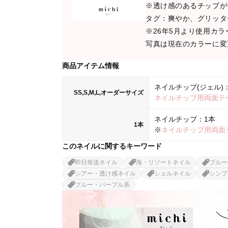
※透け感のあるチップが
タグ：爽やか、グリッタ
※26年5月より使用カ
写真は現在のカラーに変
商品アイテム情報
ネイルチップ(ジェル)：
SS,S,M,L,オーダーサイズ
ネイルチップ用両面テ
ネイルチップ：1本
1本
※
ネイルチップ用両面
このネイルに関するキーワード
即日発送ネイル
海・リゾートネイル
ブルー
シアー・透け感ネイル
シェルネイル
シンプ
ブルー・パープル系