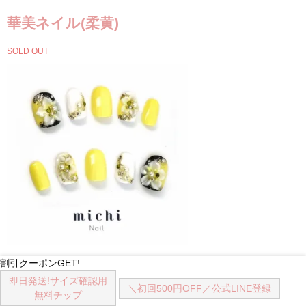
華美ネイル(柔黄)
SOLD OUT
割引クーポンGET!
華美ネイル(柔黄)
即日発送!
サイズ確認用
＼初回500円OFF／
公式LINE登録
無料チップ
2,650円(税込)