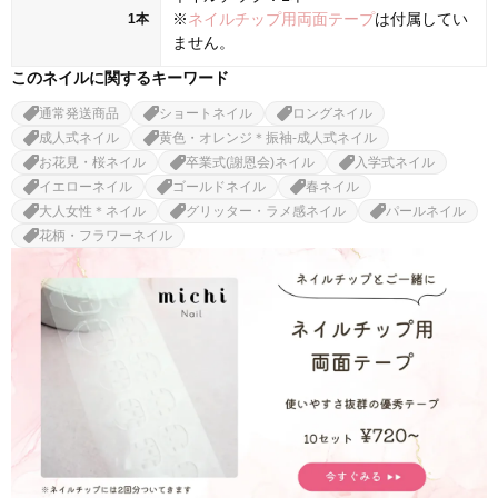
※
ネイルチップ用両面テープ
は付属してい
1本
ません。
このネイルに関するキーワード
通常発送商品
ショートネイル
ロングネイル
成人式ネイル
黄色・オレンジ＊振袖-成人式ネイル
お花見・桜ネイル
卒業式(謝恩会)ネイル
入学式ネイル
イエローネイル
ゴールドネイル
春ネイル
大人女性＊ネイル
グリッター・ラメ感ネイル
パールネイル
花柄・フラワーネイル