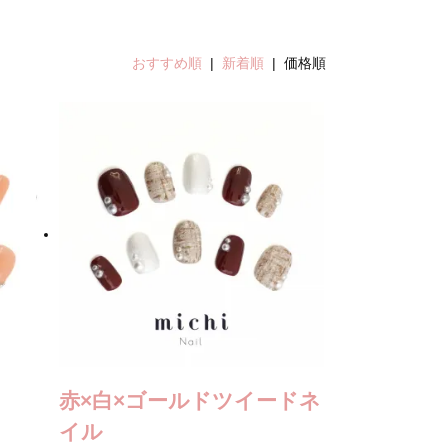
おすすめ順
|
新着順
| 価格順
赤×白×ゴールドツイードネ
イル