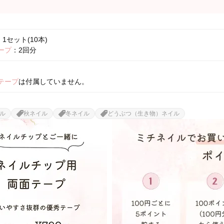
1セット(10本)
ープ
：2回分
テープ
は付属していません。
ル
秋ネイル
冬ネイル
どうぶつ（生き物）ネイル