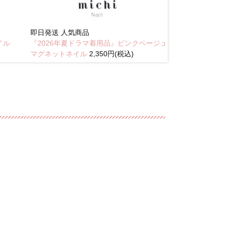
即日発送
人気商品
New
イル
『2026年夏ドラマ着用品』ピンクベージュ
琥珀のラテニュ
マグネットネイル
2,350円(税込)
込)