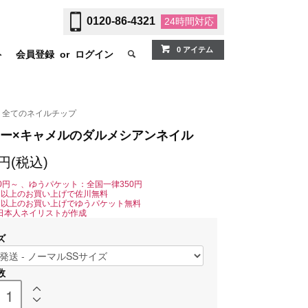
0120-86-4321
24時間
対応
0 アイテム
ト
会員登録
or
ログイン
全てのネイルチップ
ー×キャメルのダルメシアンネイル
0円(税込)
0円～ 、ゆうパケット：全国一律350円
0円以上のお買い上げで佐川無料
0円以上のお買い上げでゆうパケット無料
日本人ネイリストが作成
ズ
数