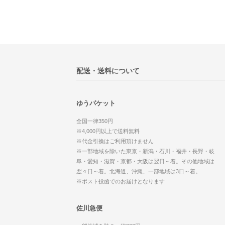
配送・送料について
ゆうパケット
全国一律350円
※4,000円以上で送料無料
※代金引換はご利用頂けません
※一部地域を除いた東京・新潟・石川・福井・長野・岐
阜・愛知・滋賀・京都・大阪は翌日～着。その他地域は
翌々日～着。北海道、沖縄、一部地域は3日～着。
※ポスト投函でのお届けとなります
佐川急便