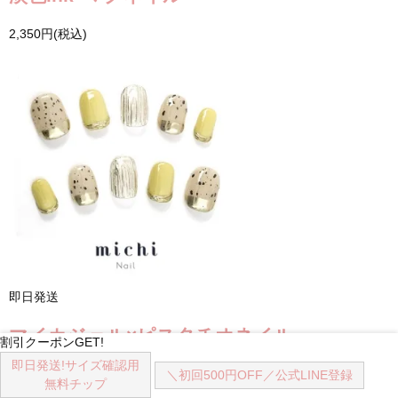
2,350円(税込)
即日発送
マイカジェル×ピスタチオネイル
割引クーポンGET!
即日発送!
サイズ確認用
2,350円(税込)
＼初回500円OFF／
公式LINE登録
無料チップ