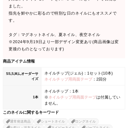
ました。
指先を鮮やかに彩るので特別な日のネイルにもオススメで
す。
タグ：マグネットネイル、夏ネイル、夜空ネイル
※2024年9月19日より一部デザイン変更あり(商品画像は変
更後のものとなっております)
商品アイテム情報
ネイルチップ(ジェル)：1セット(10本)
SS,S,M,L,オーダーサ
イズ
ネイルチップ用両面テープ
：2回分
ネイルチップ：1本
※
ネイルチップ用両面テープ
は付属してい
1本
ません。
このネイルに関するキーワード
通常発送商品
ショートネイル
ロングネイル
お祭り・浴衣ネイル
ネイビーネイル
パープルネイル