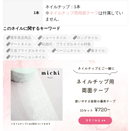
ネイルチップ：1本
※
ネイルチップ用両面テープ
は付属してい
1本
ません。
このネイルに関するキーワード
通常発送商品
ショートネイル
ロングネイル
デートネイル
結婚式・ブライダルネイル特集
王道ブライダルネイル
ベージュネイル
春ネイル
グラデーションネイル