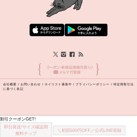
会社概要
/
お問い合わせ
/
ネイリスト募集中
/
プライバシーポリシー
/
特定商取引法
に基づく表記
割引クーポンGET!
即日発送!
サイズ確認用
Copyright (C) 2026 丸井織物株式会社 All Rights Reserved.
＼初回500円OFF／
公式LINE登録
無料チップ