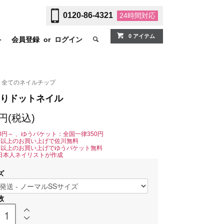
0120-86-4321
24時間
対応
0 アイテム
ト
会員登録
or
ログイン
全てのネイルチップ
りドットネイル
0円(税込)
0円～ 、ゆうパケット：全国一律350円
0円以上のお買い上げで佐川無料
0円以上のお買い上げでゆうパケット無料
日本人ネイリストが作成
ズ
数