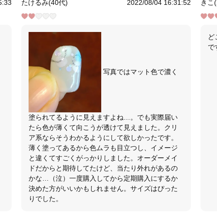
5:33
たけるみ(40代)
2022/08/04 16:31:52
きこ(
ど
で
写真ではマット色で濃く
塗られてるように見えますよね…。でも実際届い
たら色が薄くて向こうが透けて見えました。クリ
ア系ならそうわかるようにして欲しかったです。
薄く塗ってあるから色ムラも目立つし、イメージ
と違くてすごくがっかりしました。オーダーメイ
ドだからと期待してたけど、当たり外れがあるの
かな…（泣）一度購入してから定期購入にするか
決めた方がいいかもしれません。サイズはぴった
りでした。