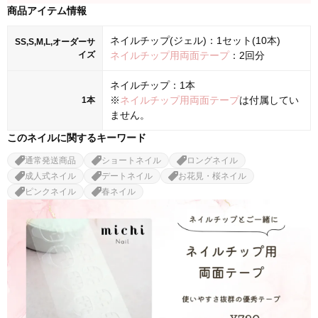
商品アイテム情報
ネイルチップ(ジェル)：1セット(10本)
SS,S,M,L,オーダーサ
イズ
ネイルチップ用両面テープ
：2回分
ネイルチップ：1本
※
ネイルチップ用両面テープ
は付属してい
1本
ません。
このネイルに関するキーワード
通常発送商品
ショートネイル
ロングネイル
成人式ネイル
デートネイル
お花見・桜ネイル
ピンクネイル
春ネイル