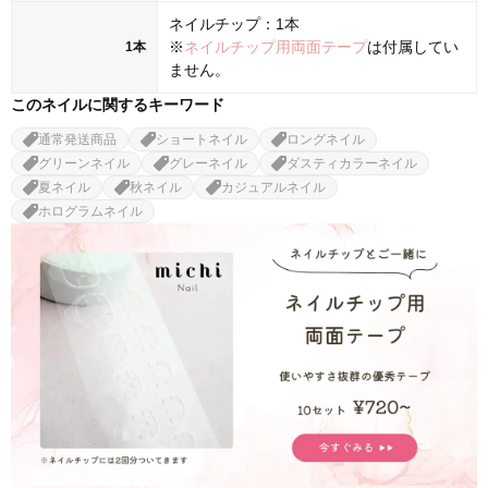
ネイルチップ：1本
※
ネイルチップ用両面テープ
は付属してい
1本
ません。
このネイルに関するキーワード
通常発送商品
ショートネイル
ロングネイル
グリーンネイル
グレーネイル
ダスティカラーネイル
夏ネイル
秋ネイル
カジュアルネイル
ホログラムネイル