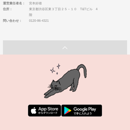
運営責任者名：
宮本好雄
住所：
東京都渋谷区東３丁目２５－１０ T&Tビル 4
階
問い合わせ：
0120-86-4321