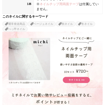
※
ネイルチップ用両面テープ
は付属してい
1本
ません。
このネイルに関するキーワード
通常発送商品
ベージュネイル
秋ネイル
冬ネイル
べっ甲ネイル