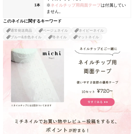
※
ネイルチップ用両面テープ
は付属してい
1本
ません。
このネイルに関するキーワード
通常発送商品
ベージュネイル
ネイビーネイル
ブルー&水色ネイル
冬ネイル
マットネイル