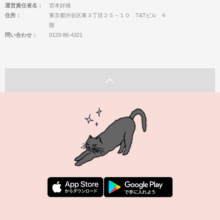
運営責任者名：
宮本好雄
住所：
東京都渋谷区東３丁目２５－１０ T&Tビル 4
階
問い合わせ：
0120-86-4321