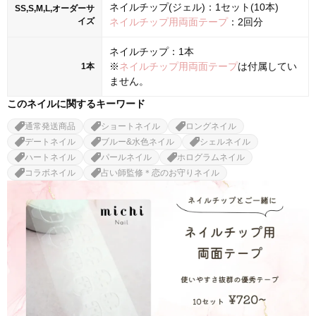
ネイルチップ(ジェル)：1セット(10本)
SS,S,M,L,オーダーサ
イズ
ネイルチップ用両面テープ
：2回分
ネイルチップ：1本
※
ネイルチップ用両面テープ
は付属してい
1本
ません。
このネイルに関するキーワード
通常発送商品
ショートネイル
ロングネイル
デートネイル
ブルー&水色ネイル
シェルネイル
ハートネイル
パールネイル
ホログラムネイル
コラボネイル
占い師監修＊恋のお守りネイル