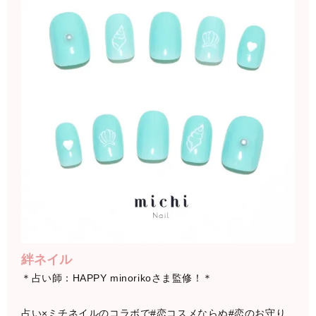
絆ネイル
＊占い師：HAPPY minorikoさま監修！＊
占い×ミチネイルのコラボで#恋コスメならぬ#恋のお守り