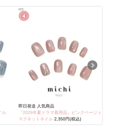
即日発送
人気商品
New
イル
『2026年夏ドラマ着用品』ピンクベージュ
琥珀のラテニュ
マグネットネイル
2,350円(税込)
込)