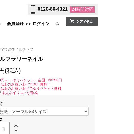
0120-86-4321
24時間
対応
0 アイテム
ト
会員登録
or
ログイン
全てのネイルチップ
ルフラワーネイル
0円(税込)
0円～ 、ゆうパケット：全国一律350円
0円以上のお買い上げで佐川無料
0円以上のお買い上げでゆうパケット無料
日本人ネイリストが作成
ズ
数