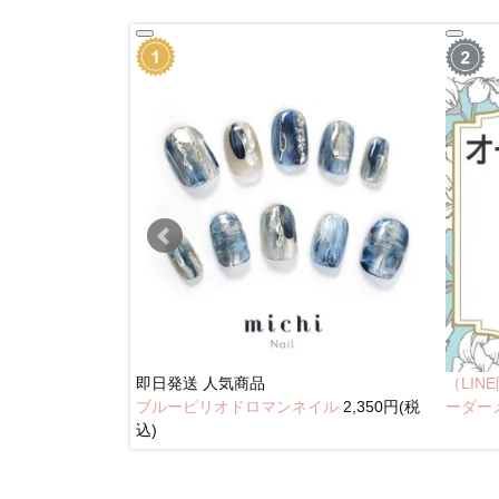
即日発送
人気商品
（LI
ブルーピリオドロマンネイル
2,350円(税
イル
2,350円(税込)
ーダー
込)