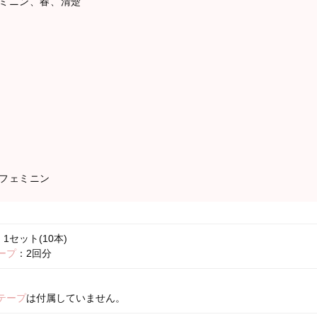
ミニン、春、清楚
フェミニン
1セット(10本)
ープ
：2回分
テープ
は付属していません。