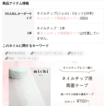
商品アイテム情報
ネイルチップ(ジェル)：1セット(10本)
SS,S,M,L,オーダーサ
イズ
ネイルチップ用両面テープ
：2回分
ネイルチップ：1本
※
ネイルチップ用両面テープ
は付属してい
1本
ません。
このネイルに関するキーワード
通常発送商品
ダスティカラーネイル
春ネイル
花柄・フラワーネイル