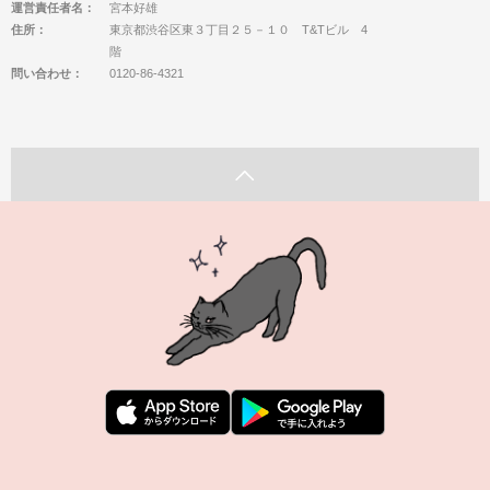
運営責任者名：
宮本好雄
住所：
東京都渋谷区東３丁目２５－１０ T&Tビル 4
階
問い合わせ：
0120-86-4321