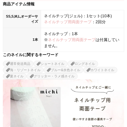
商品アイテム情報
ネイルチップ(ジェル)：1セット(10本)
SS,S,M,L,オーダーサ
イズ
ネイルチップ用両面テープ
：2回分
ネイルチップ：1本
※
ネイルチップ用両面テープ
は付属してい
1本
ません。
このネイルに関するキーワード
通常発送商品
ショートネイル
ロングネイル
海・リゾートネイル
ブルー&水色ネイル
ホワイトネイル
夏ネイル
グリッター・ラメ感ネイル