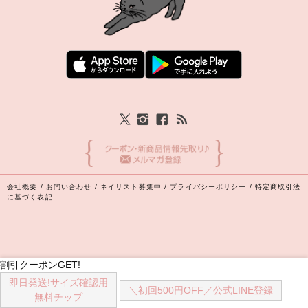
会社概要
/
お問い合わせ
/
ネイリスト募集中
/
プライバシーポリシー
/
特定商取引法
に基づく表記
割引クーポンGET!
即日発送!
サイズ確認用
Copyright (C) 2026 丸井織物株式会社 All Rights Reserved.
＼初回500円OFF／
公式LINE登録
無料チップ