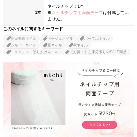
ネイルチップ：1本
※
ネイルチップ用両面テープ
は付属してい
1本
ません。
このネイルに関するキーワード
即日発送ネイル
ベージュネイル
パープルネイル
シルバーネイル
夏ネイル
秋ネイル
ニュアンス・塗りかけネイル
【お得！】在庫分限りのSALE商品