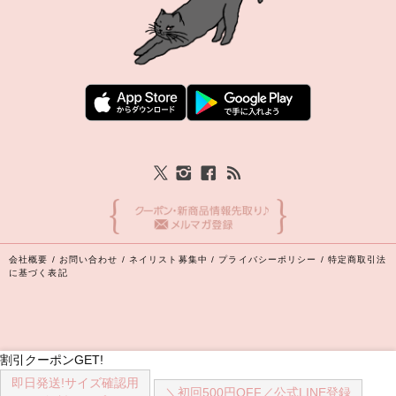
会社概要
/
お問い合わせ
/
ネイリスト募集中
/
プライバシーポリシー
/
特定商取引法
に基づく表記
割引クーポンGET!
即日発送!
サイズ確認用
Copyright (C) 2026 丸井織物株式会社 All Rights Reserved.
＼初回500円OFF／
公式LINE登録