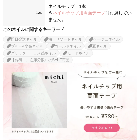
ネイルチップ：1本
※
ネイルチップ用両面テープ
は付属してい
1本
ません。
このネイルに関するキーワード
即日発送ネイル
海・リゾートネイル
ベージュネイル
ブルー&水色ネイル
ゴールドネイル
夏ネイル
グリッター・ラメ感ネイル
モードネイル
【お得！】在庫分限りのSALE商品