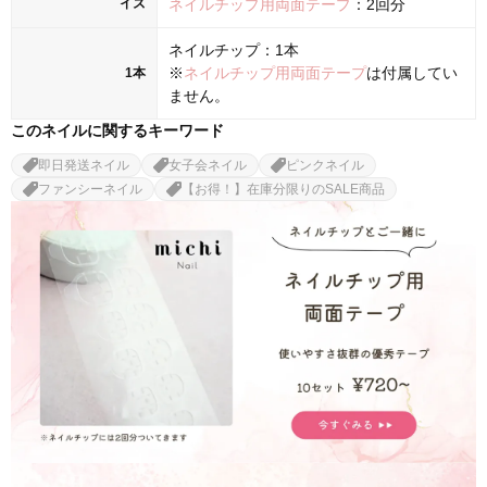
イズ
ネイルチップ用両面テープ
：2回分
ネイルチップ：1本
※
ネイルチップ用両面テープ
は付属してい
1本
ません。
このネイルに関するキーワード
即日発送ネイル
女子会ネイル
ピンクネイル
ファンシーネイル
【お得！】在庫分限りのSALE商品