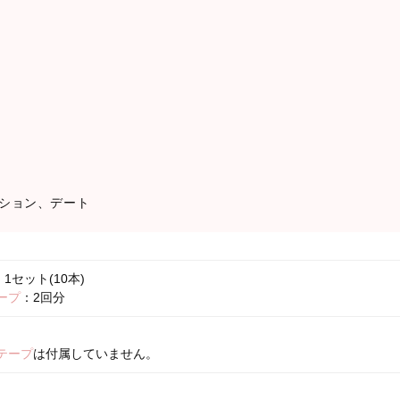
ション、デート
1セット(10本)
ープ
：2回分
テープ
は付属していません。