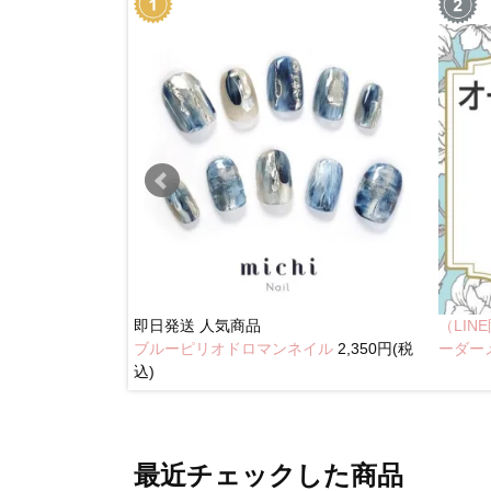
即日発送
人気商品
（LI
ブルーピリオドロマンネイル
2,350円(税
奥行きネイル
ーダー
込)
最近チェックした商品