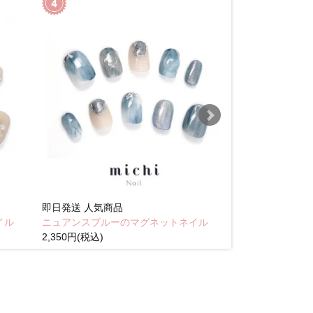
即日発送
人気商品
即日発送
人気商
イル
ニュアンスブルーのマグネットネイル
Brown pink
2,350円(税込)
(税込)