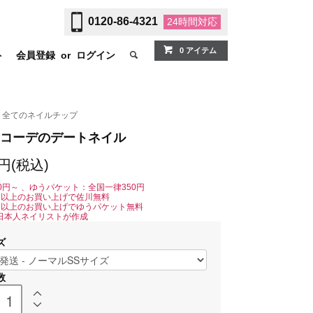
0120-86-4321
24時間
対応
0 アイテム
ト
会員登録
or
ログイン
全てのネイルチップ
コーデのデートネイル
0円(税込)
0円～ 、ゆうパケット：全国一律350円
0円以上のお買い上げで佐川無料
0円以上のお買い上げでゆうパケット無料
日本人ネイリストが作成
ズ
数