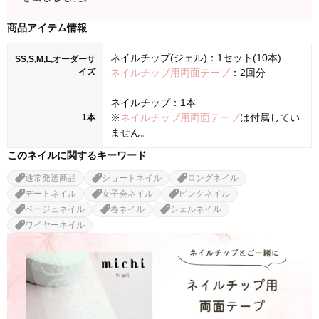
商品アイテム情報
ネイルチップ(ジェル)：1セット(10本)
SS,S,M,L,オーダーサ
イズ
ネイルチップ用両面テープ
：2回分
ネイルチップ：1本
※
ネイルチップ用両面テープ
は付属してい
1本
ません。
このネイルに関するキーワード
通常発送商品
ショートネイル
ロングネイル
デートネイル
女子会ネイル
ピンクネイル
ベージュネイル
春ネイル
シェルネイル
ワイヤーネイル