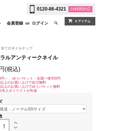
0120-86-4321
24時間
対応
0 アイテム
ト
会員登録
or
ログイン
全てのネイルチップ
ラルアンティークネイル
0円(税込)
0円～ 、ゆうパケット：全国一律350円
0円以上のお買い上げで佐川無料
0円以上のお買い上げでゆうパケット無料
日本人ネイリストが作成
ズ
数