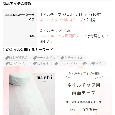
商品アイテム情報
ネイルチップ(ジェル)：1セット(10本)
SS,S,M,L,オーダーサ
イズ
ネイルチップ用両面テープ
：2回分
ネイルチップ：1本
※
ネイルチップ用両面テープ
は付属してい
1本
ません。
このネイルに関するキーワード
通常発送商品
デートネイル
女子会ネイル
ピンクネイル
秋ネイル
パールネイル
べっ甲ネイル