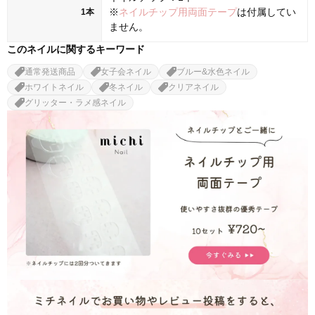
※
ネイルチップ用両面テープ
は付属してい
1本
ません。
このネイルに関するキーワード
通常発送商品
女子会ネイル
ブルー&水色ネイル
ホワイトネイル
冬ネイル
クリアネイル
グリッター・ラメ感ネイル