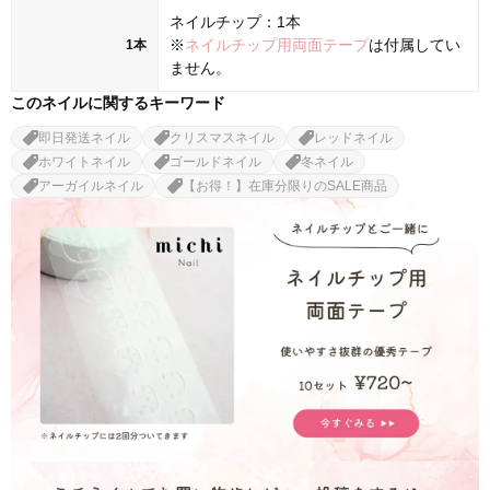
ネイルチップ：1本
※
ネイルチップ用両面テープ
は付属してい
1本
ません。
このネイルに関するキーワード
即日発送ネイル
クリスマスネイル
レッドネイル
ホワイトネイル
ゴールドネイル
冬ネイル
アーガイルネイル
【お得！】在庫分限りのSALE商品