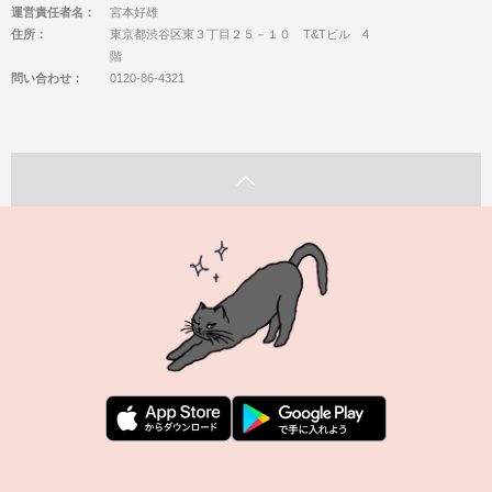
運営責任者名：
宮本好雄
住所：
東京都渋谷区東３丁目２５－１０ T&Tビル 4
階
問い合わせ：
0120-86-4321