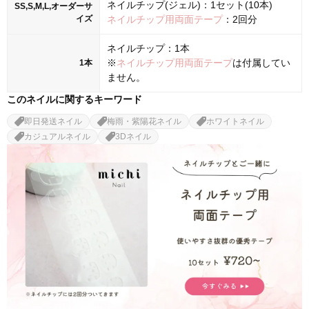
ネイルチップ(ジェル)：1セット(10本)
SS,S,M,L,オーダーサ
イズ
ネイルチップ用両面テープ
：2回分
ネイルチップ：1本
※
ネイルチップ用両面テープ
は付属してい
1本
ません。
このネイルに関するキーワード
即日発送ネイル
梅雨・紫陽花ネイル
ホワイトネイル
カジュアルネイル
3Dネイル